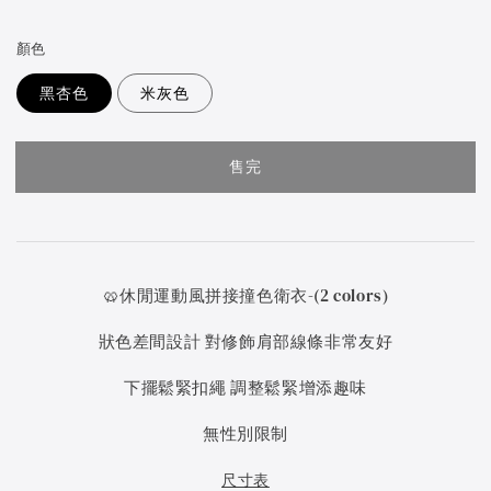
price
顏色
黑杏色
米灰色
售完
🥨休閒運動風拼接撞色衛衣-(2 colors)
狀色差間設計 對修飾肩部線條非常友好
下擺鬆緊扣繩 調整鬆緊增添趣味
無性別限制
尺寸表