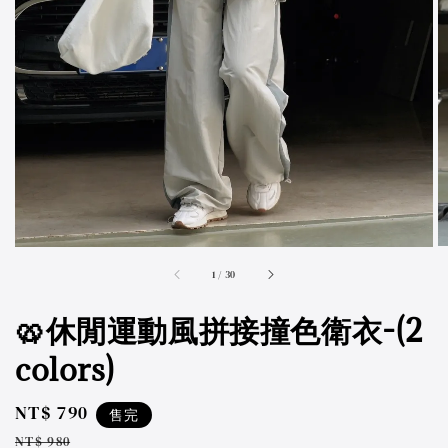
accessibility.of
1
/
30
🥨休閒運動風拼接撞色衛衣-(2
colors)
Sale
NT$ 790
售完
price
Regular
NT$ 980