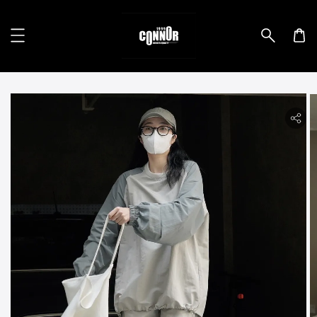
lity.skip_to_product_info