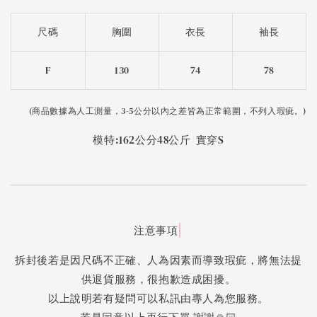
尺碼
胸圍
衣長
袖長
F
130
74
78
(
商品數據為人工測量，3-5公分以內之差皆為正常範圍，不列入瑕疵。)
模特:162公分48公斤 實穿S
注意事項
拆封後若是因尺碼不正確、人為因素而導致瑕疵，將無法提
供退貨服務，很抱歉造成困擾。
以上說明若有疑問可以私訊由專人為您服務。