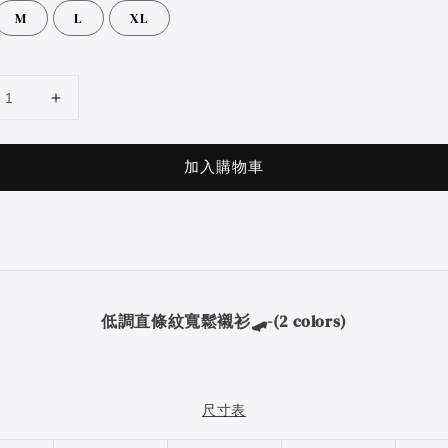
M
L
XL
加入購物車
低調直條紋寬鬆襯衫🛹
-(2 colors)
尺寸表