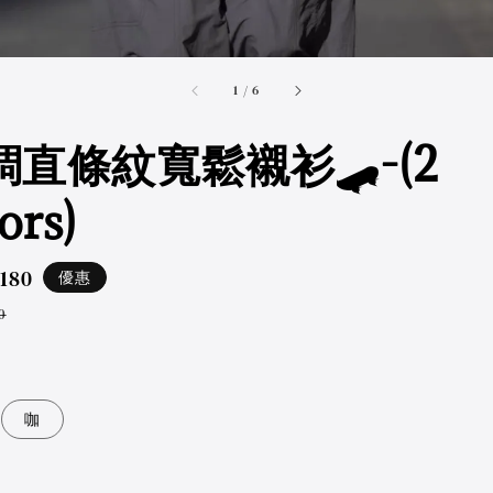
accessibility.of
1
/
6
調直條紋寬鬆襯衫🛹-(2
ors)
,180
優惠
ar
0
咖