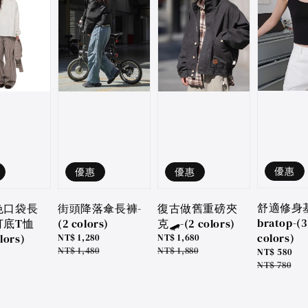
優惠
優惠
優惠
舒適修身
色口袋長
復古做舊重磅夾
街頭降落傘長褲-
bratop-(3
打底T恤
克🛹-(2 colors)
(2 colors)
colors)
lors)
Sale
NT$ 1,680
Sale
NT$ 1,280
price
Regular
NT$ 1,880
price
Regular
NT$ 1,480
Sale
NT$ 580
price
price
price
Regular
NT$ 780
price