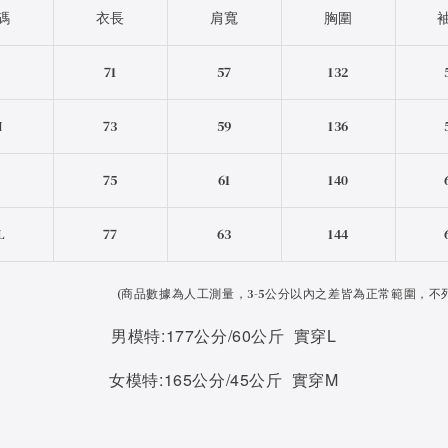
碼
衣長
肩寬
胸圍
S
71
57
132
M
73
59
136
L
75
61
140
L
77
63
144
(
商品數據為人工測量，3-5公分以內之差皆為正常範圍，不
男模特:177公分/60公斤 實穿L
女模特:165公分/45公斤 實穿M