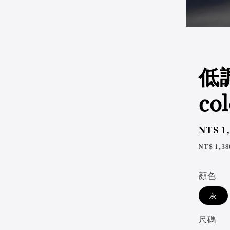
低
col
Sale
NT$ 1
price
Regul
NT$ 1,38
price
顔色
灰
尺碼