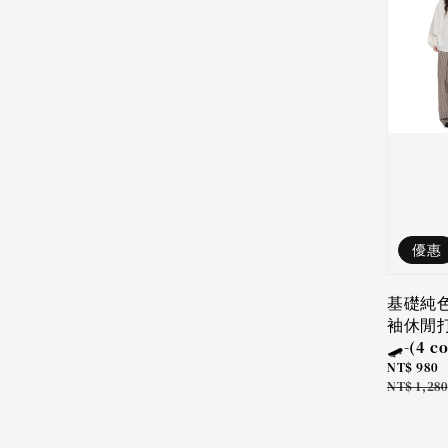
優惠
基礎純
袖休閒
🛹-(4 co
Sale
NT$ 980
price
Regular
NT$ 1,280
price