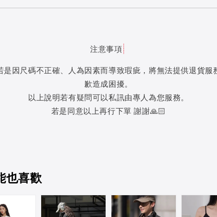
注意事項
若是因尺碼不正確、人為因素而導致瑕疵，將無法提供退貨服
歉造成困擾。
以上說明若有疑問可以私訊由專人為您服務。
若是同意以上再行下單 謝謝🙏🏻
能也喜歡