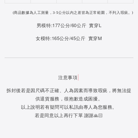
(
商品數據為人工測量，3-5公分以內之差皆為正常範圍，不列入瑕疵。)
男模特:177公分/60公斤 實穿L
女模特:165公分/45公斤 實穿M
注意事項
拆封後若是因尺碼不正確、人為因素而導致瑕疵，將無法提
供退貨服務，很抱歉造成困擾。
以上說明若有疑問可以私訊由專人為您服務。
若是同意以上再行下單 謝謝🙏🏻