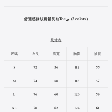
舒適感條紋寬鬆長袖Tee🛹-(2 colors)
尺寸表
尺碼
衣長
肩寬
胸圍
袖長
S
72
56
112
55
M
74
58
116
57
L
76
60
120
59
XL
78
62
124
61