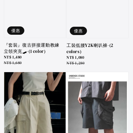
優惠
優惠
『套裝』復古拼接運動教練
工裝低腰Y2K喇叭褲-(2
立領夾克🛹-(1 color)
colors)
Sale
NT$ 1,480
Sale
NT$ 1,080
price
Regular
NT$ 1,680
price
Regular
NT$ 1,280
price
price