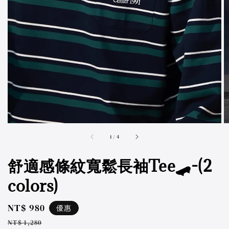
accessibility.of
1
/
4
舒適感條紋寬鬆長袖Tee🛹-(2
colors)
Sale
NT$ 980
優惠
price
Regular
NT$ 1,280