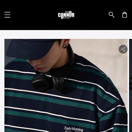
lity.skip_to_product_info