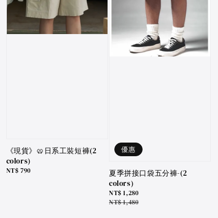
優惠
《現貨》🥨日系工裝短褲(2
colors)
Regular
NT$ 790
夏季拼接口袋五分褲-(2
price
colors)
Sale
NT$ 1,280
price
Regular
NT$ 1,480
price