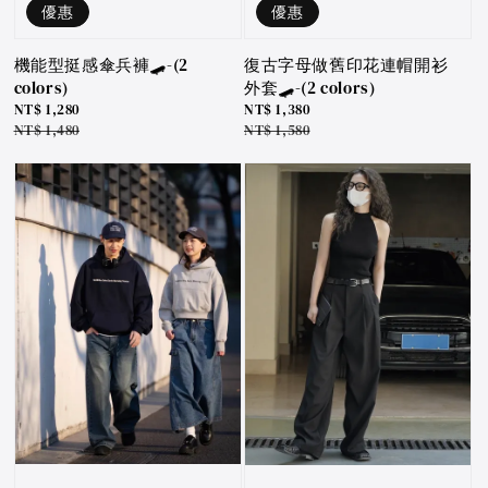
優惠
優惠
機能型挺感傘兵褲🛹-(2
復古字母做舊印花連帽開衫
colors)
外套🛹-(2 colors)
Sale
NT$ 1,280
Sale
NT$ 1,380
price
Regular
NT$ 1,480
price
Regular
NT$ 1,580
price
price