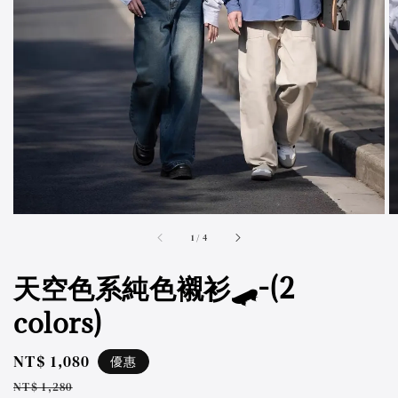
accessibility.of
1
/
4
天空色系純色襯衫🛹-(2
colors)
Sale
NT$ 1,080
優惠
price
Regular
NT$ 1,280