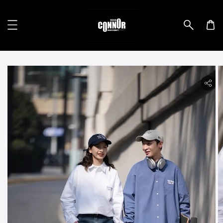
lity.skip_to_product_info