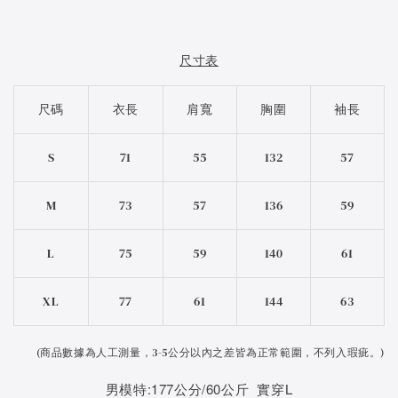
尺寸表
尺碼
衣長
肩寬
胸圍
袖長
S
71
55
132
57
M
73
57
136
59
L
75
59
140
61
XL
77
61
144
63
(
商品數據為人工測量，3-5公分以內之差皆為正常範圍，不列入瑕疵。)
男模特:177公分/60公斤 實穿L