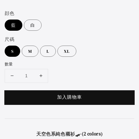
price
顔色
藍
白
尺碼
S
M
L
XL
數量
加入購物車
天空色系純色襯衫🛹
-(2 colors)