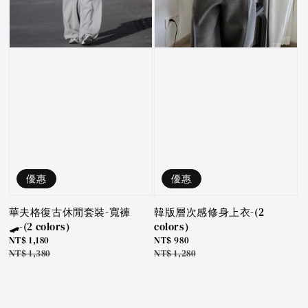
優惠
優惠
華夫格復古休閒套裝-寬褲
韓版層次感修身上衣-(2
🛹-(2 colors)
colors)
Sale
NT$ 1,180
Sale
NT$ 980
price
Regular
NT$ 1,380
price
Regular
NT$ 1,280
price
price