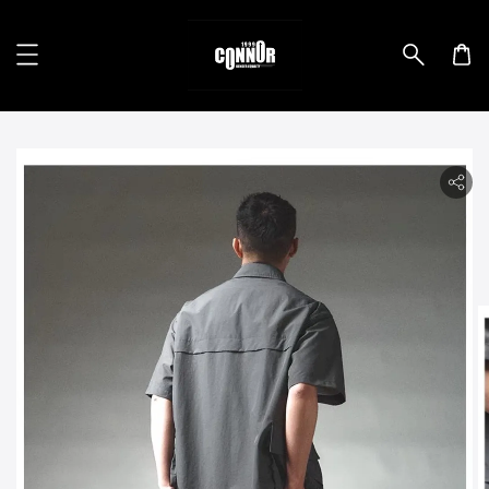
lity.skip_to_product_info