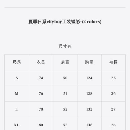
夏季日系cityboy工装襯衫-(2 colors)
尺寸表
尺碼
衣長
肩寬
胸圍
袖長
S
74
50
124
25
M
76
51
128
26
L
78
52
132
27
XL
80
53
136
28