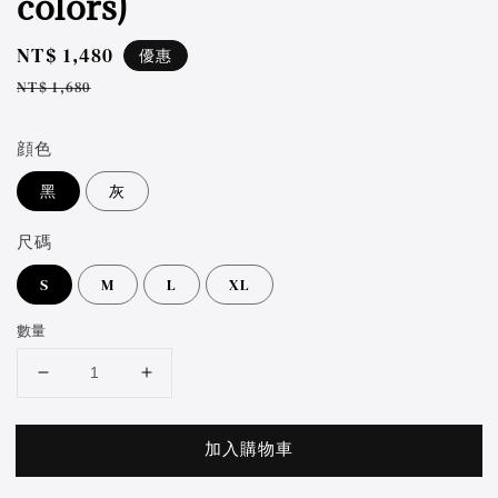
colors)
Sale
NT$ 1,480
優惠
price
Regular
NT$ 1,680
price
顔色
黑
灰
尺碼
S
M
L
XL
數量
加入購物車