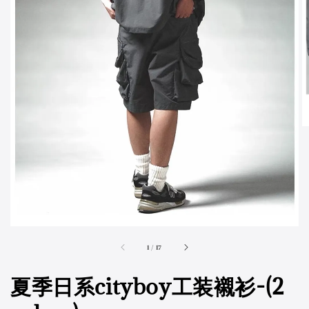
accessibility.of
1
/
17
夏季日系cityboy工装襯衫-(2