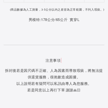
(
商品數據為人工測量，3-5公分以內之差皆為正常範圍，不列入瑕疵。)
男模特:178公分/65公斤 實穿L
注意事項
拆封後若是因尺碼不正確、人為因素而導致瑕疵，將無法提
供退貨服務，很抱歉造成困擾。
以上說明若有疑問可以私訊由專人為您服務。
若是同意以上再行下單 謝謝🙏🏻