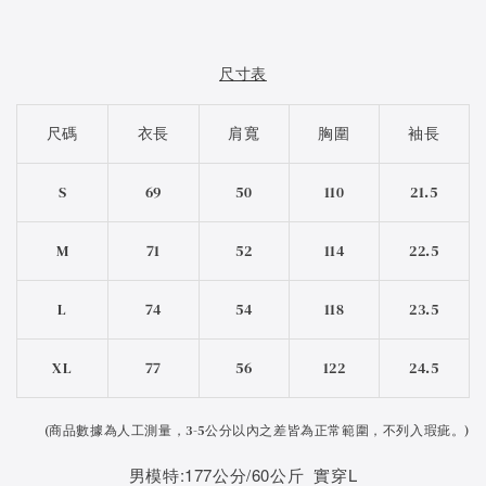
尺寸表
尺碼
衣長
肩寬
胸圍
袖長
S
69
50
110
21.5
M
71
52
114
22.5
L
74
54
118
23.5
XL
77
56
122
24.5
(
商品數據為人工測量，3-5公分以內之差皆為正常範圍，不列入瑕疵。)
男模特:177公分/60公斤 實穿L