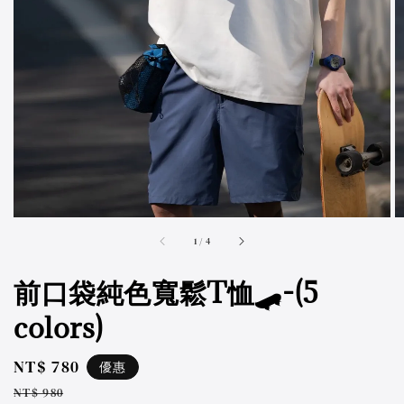
accessibility.of
1
/
4
前口袋純色寬鬆T恤🛹-(5
colors)
Sale
NT$ 780
優惠
price
Regular
NT$ 980