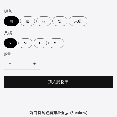
price
顔色
白
紫
灰
黑
天藍
尺碼
S
M
L
XL
數量
加入購物車
前口袋純色寬鬆T恤🛹
-(5 colors)