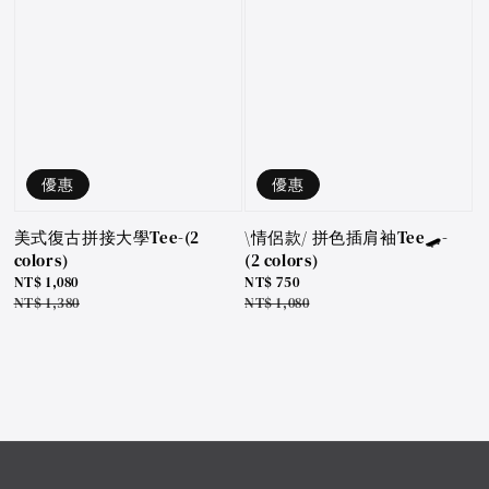
優惠
優惠
美式復古拼接大學Tee-(2
\情侶款/ 拼色插肩袖Tee🛹-
colors)
(2 colors)
Sale
NT$ 1,080
Sale
NT$ 750
price
Regular
NT$ 1,380
price
Regular
NT$ 1,080
price
price