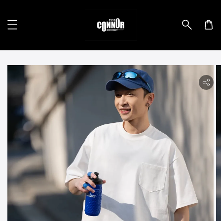
lity.skip_to_product_info