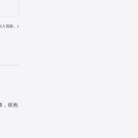
列入瑕疵。)
務，很抱