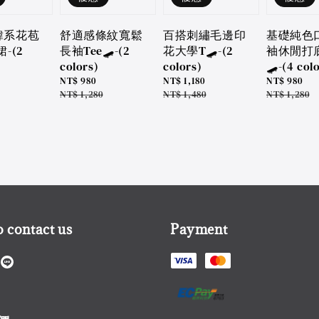
韓系花苞
舒適感條紋寬鬆
百搭刺繡毛邊印
基礎純色
-(2
長袖Tee🛹-(2
花大學T🛹-(2
袖休閒打
colors)
colors)
🛹-(4 col
Sale
NT$ 980
Sale
NT$ 1,180
Sale
NT$ 980
price
Regular
NT$ 1,280
price
Regular
NT$ 1,480
price
Regular
NT$ 1,280
price
price
price
 contact us
Payment