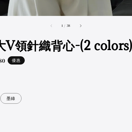
accessibility.of
1
/
38
V領針織背心-(2 colors
80
優惠
ar
墨綠