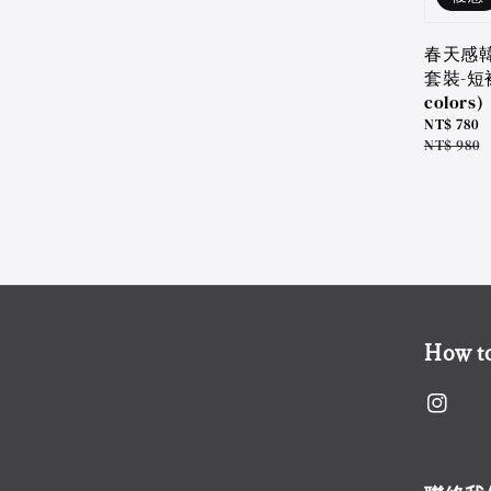
春天感
套裝-短裙
colors)
Sale
NT$ 780
price
Regular
NT$ 980
price
How to