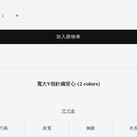
加入購物車
寬大V領針織背心-(2 colors)
尺寸表
尺碼
肩寬
胸圍
衣