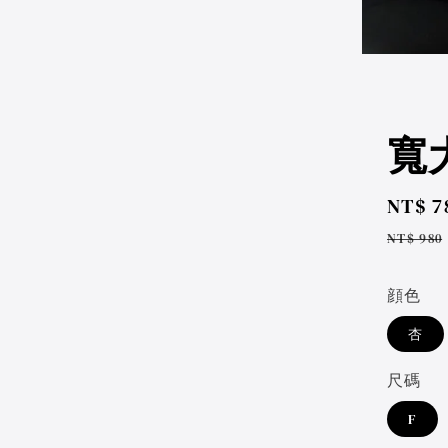
寬大
Sale
NT$ 7
price
Regul
NT$ 980
price
顔色
杏
尺碼
F