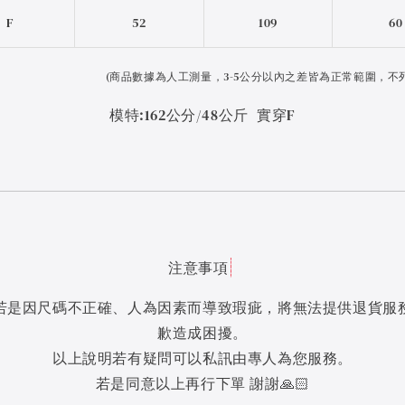
F
52
109
60
(
商品數據為人工測量，3-5公分以內之差皆為正常範圍，不
模特:162公分/48公斤 實穿F
注意事項
若是因尺碼不正確、人為因素而導致瑕疵，將無法提供退貨服
歉造成困擾。
以上說明若有疑問可以私訊由專人為您服務。
若是同意以上再行下單 謝謝🙏🏻