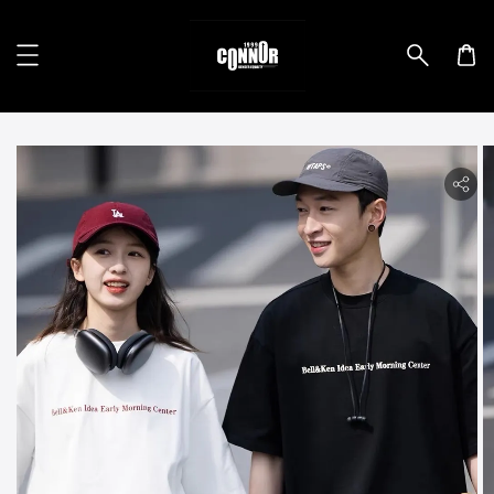
lity.skip_to_product_info