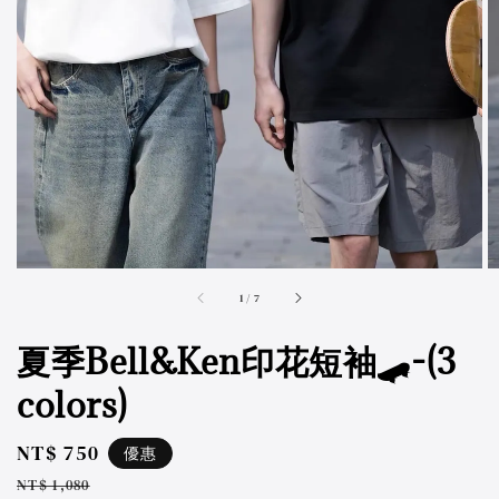
accessibility.of
1
/
7
夏季Bell&Ken印花短袖🛹-(3
colors)
Sale
NT$ 750
優惠
price
Regular
NT$ 1,080