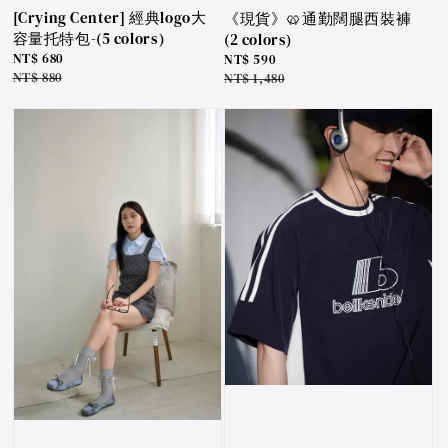
[Crying Center] 經典logo大
《現貨》🥨通勤闊腿西裝褲
容量托特包-(5 colors)
(2 colors)
Sale
NT$ 680
Sale
NT$ 590
price
Regular
NT$ 880
price
Regular
NT$ 1,480
price
price