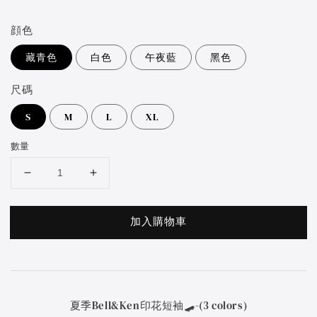
price
顔色
藏青色
白色
午夜藍
黑色
尺碼
S
M
L
XL
數量
加入購物車
夏季Bell&Ken印花短袖🛹-(3 colors)