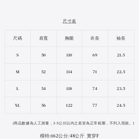
尺寸表
尺碼
肩寬
胸圍
衣長
袖長
S
50
110
69
21.5
M
52
114
71
22.5
L
54
118
74
23.5
XL
56
122
77
24.5
(
商品數據為人工測量，3-5公分以內之差皆為正常範圍，不列入瑕疵。)
模特:162公分/48公斤 實穿F