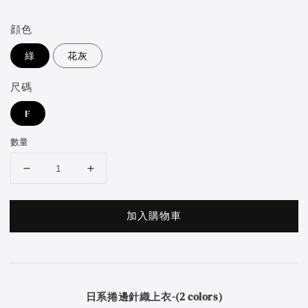
price
顔色
綠
花灰
尺碼
F
數量
加入購物車
日系捲邊針織上衣-(2 colors)