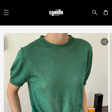
lity.skip_to_product_info