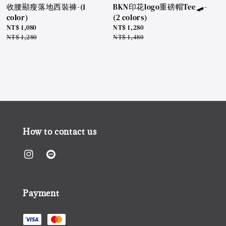
收腰顯瘦落地西裝褲-(1
BKN印花logo重磅帽Tee🛹-
color)
(2 colors)
Sale
NT$ 1,080
Sale
NT$ 1,280
price
Regular
NT$ 1,280
price
Regular
NT$ 1,480
price
price
How to contact us
Payment