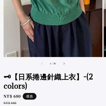
accessibility.of
1
/
30
🗝️【日系捲邊針織上衣】-(2
colors)
Sale
NT$ 680
優惠
price
Regular
NT$ 880