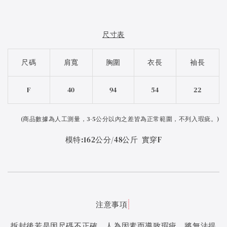
尺寸表
尺碼
肩寬
胸圍
衣長
袖長
F
40
94
54
22
(
商品數據為人工測量，3-5公分以內之差皆為正常範圍，不列入瑕疵。)
模特:162公分/48公斤 實穿F
注意事項
拆封後若是因尺碼不正確、人為因素而導致瑕疵，將無法提