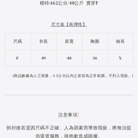
模特:162公分/48公斤 實穿F
尺寸表【有彈性】
尺碼
衣長
肩寬
胸圍
袖長
F
49
48
36
X
(
商品數據為人工測量，3-5公分以內之差皆為正常範圍，不列入瑕疵。)
注意事項
拆封後若是因尺碼不正確、人為因素而導致瑕疵，將無法提
供退貨服務，很抱歉造成困擾。