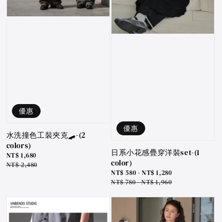
優惠
優惠
水洗撞色工裝夾克🛹-(2
colors)
日系小花感疊穿洋裝set-(1
Sale
NT$ 1,680
color)
price
Regular
NT$ 2,480
Sale
NT$ 580
-
NT$ 1,280
price
price
Regular
NT$ 780
-
NT$ 1,960
price