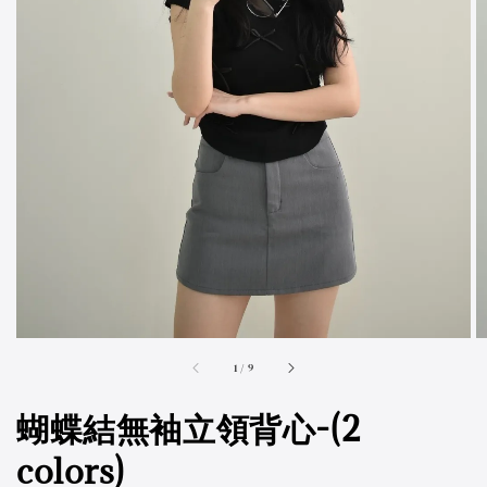
accessibility.of
1
/
9
蝴蝶結無袖立領背心-(2
colors)