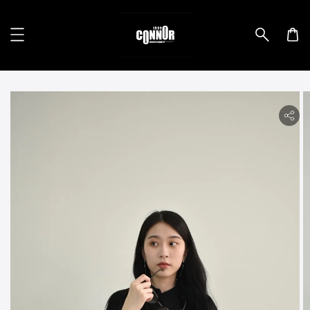
lity.skip_to_product_info