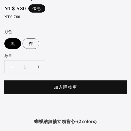
Sale
NT$ 580
優惠
price
Regular
NT$ 780
price
顔色
黑
杏
數量
加入購物車
蝴蝶結無袖立領背心-(2 colors)