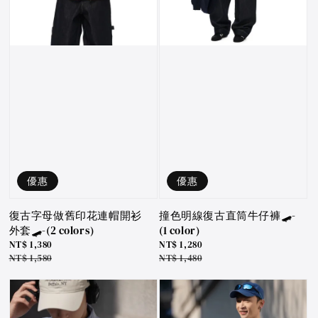
優惠
優惠
復古字母做舊印花連帽開衫
撞色明線復古直筒牛仔褲🛹-
外套🛹-(2 colors)
(1 color)
Sale
NT$ 1,380
Sale
NT$ 1,280
price
Regular
NT$ 1,580
price
Regular
NT$ 1,480
price
price