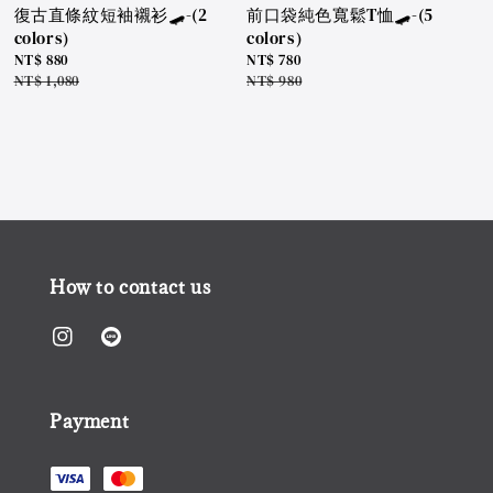
復古直條紋短袖襯衫🛹-(2
前口袋純色寬鬆T恤🛹-(5
colors)
colors)
Sale
NT$ 880
Sale
NT$ 780
price
Regular
NT$ 1,080
price
Regular
NT$ 980
price
price
How to contact us
Payment