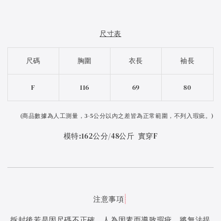
尺寸表
尺碼
胸圍
衣長
袖長
F
116
69
80
(
商品數據為人工測量，3-5公分以內之差皆為正常範圍，不列入瑕疵。)
模特:162公分/48公斤 實穿F
注意事項
拆封後若是因尺碼不正確、人為因素而導致瑕疵，將無法提