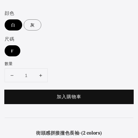
price
顔色
白
灰
尺碼
F
數量
加入購物車
街頭感拼接撞色長袖-(2 colors)