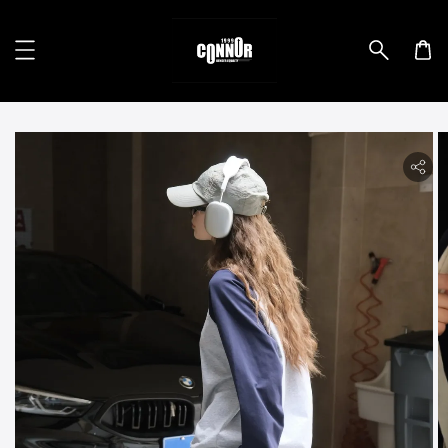
lity.skip_to_product_info