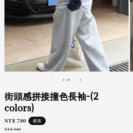
accessibility.of
1
/
24
街頭感拼接撞色長袖-(2
colors)
Sale
NT$ 780
優惠
price
Regular
NT$ 980