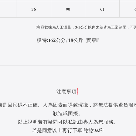
F
36
90
61
(
商品數據為人工測量，3-5公分以內之差皆為正常範圍，不
模特:162公分/48公斤 實穿F
注意事項
若是因尺碼不正確、人為因素而導致瑕疵，將無法提供退貨服
歉造成困擾。
以上說明若有疑問可以私訊由專人為您服務。
若是同意以上再行下單 謝謝🙏🏻