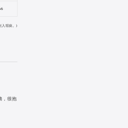
66
列入瑕疵。)
務，很抱