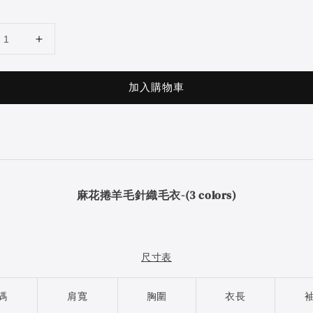
加入購物車
麻花捲羊毛針織毛衣-(3 colors)
尺寸表
碼
肩寬
胸圍
衣長