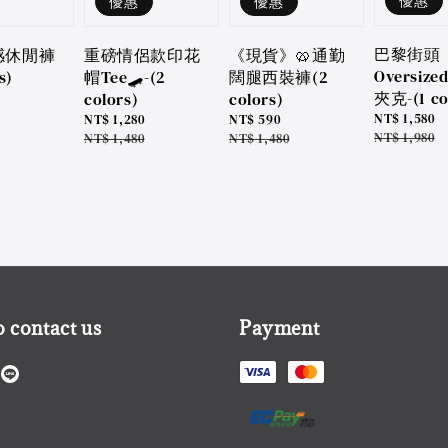
優惠
優惠
優惠
巴黎街頭
重磅情侶款印花
感休閒褲
《現貨》🥨通勤
Oversiz
帽Tee🛹-(2
s)
闊腿西裝褲(2
夾克-(1 co
colors)
colors)
Sale
NT$ 1,580
Sale
NT$ 1,280
Sale
NT$ 590
price
Regular
NT$ 1,980
price
Regular
NT$ 1,480
price
Regular
NT$ 1,480
price
price
price
 contact us
Payment