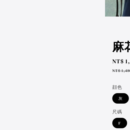
麻花
Sale
NT$ 1
price
Regul
NT$ 1,48
price
顔色
灰
尺碼
F