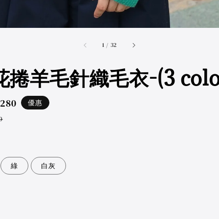
accessibility.of
1
/
32
捲羊毛針織毛衣-(3 color
,280
優惠
ar
0
綠
白灰