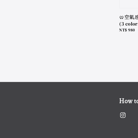
🥨空氣
(3 color
Regular
NT$ 980
price
How to