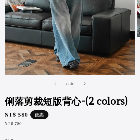
accessibility.of
1
/
36
俐落剪裁短版背心-(2 colors)
Sale
NT$ 580
優惠
price
Regular
NT$ 780
price