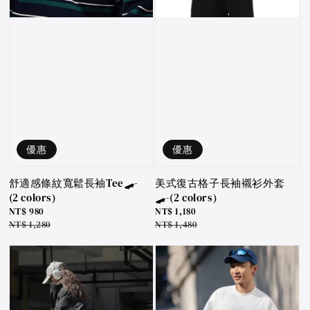
優惠
優惠
舒適感條紋寬鬆長袖Tee🛹-
美式復古格子長袖襯衫外套
(2 colors)
🛹-(2 colors)
Sale
NT$ 980
Sale
NT$ 1,180
price
Regular
NT$ 1,280
price
Regular
NT$ 1,480
price
price