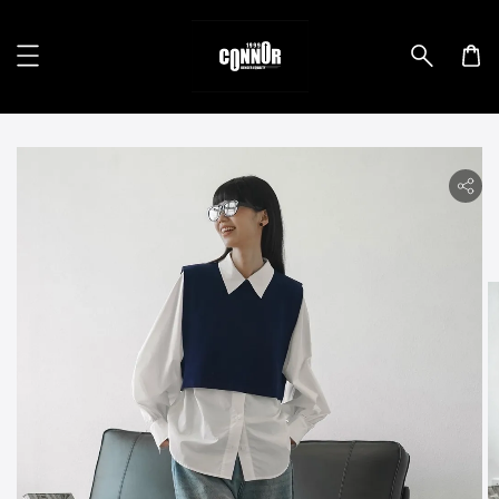
lity.skip_to_product_info