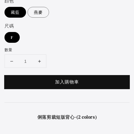
顔色
藏藍
燕麥
尺碼
F
數量
加入購物車
俐落剪裁短版背心-(2 colors)