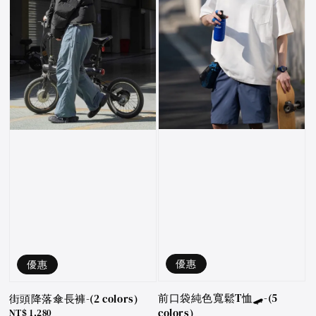
優惠
優惠
前口袋純色寬鬆T恤🛹-(5
街頭降落傘長褲-(2 colors)
colors)
Sale
NT$ 1,280