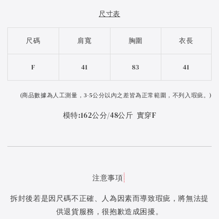
尺寸表
尺碼
肩寬
胸圍
衣長
F
41
83
41
(
商品數據為人工測量，3-5公分以內之差皆為正常範圍，不列入瑕疵。)
模特:162公分/48公斤 實穿F
注意事項
拆封後若是因尺碼不正確、人為因素而導致瑕疵，將無法提
供退貨服務，很抱歉造成困擾。