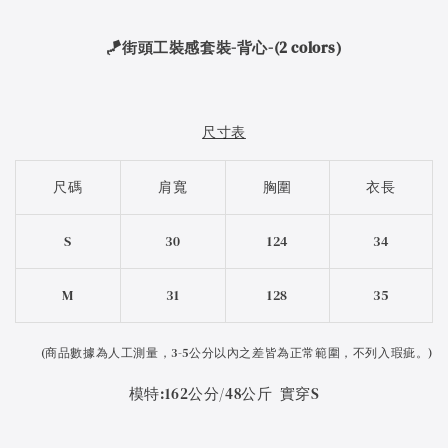
🪁街頭工裝感套裝-背心-(2 colors)
尺寸表
尺碼
肩寬
胸圍
衣長
S
30
124
34
M
31
128
35
(
商品數據為人工測量，3-5公分以內之差皆為正常範圍，不列入瑕疵。)
模特:162公分/48公斤 實穿S