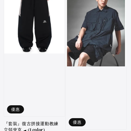
優惠
優惠
『套裝』復古拼接運動教練
立領夾克🛹-(1 color)