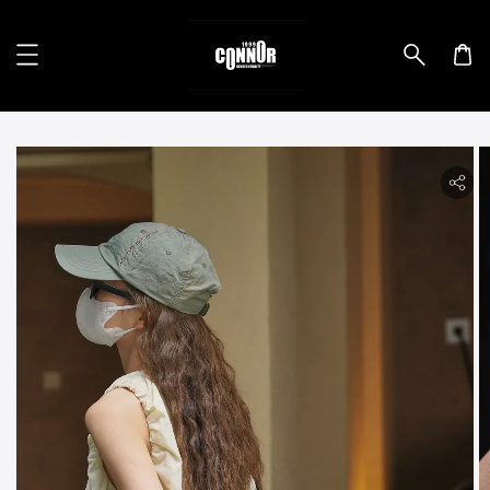
lity.skip_to_product_info