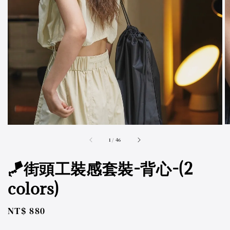
accessibility.of
1
/
46
🪁街頭工裝感套裝-背心-(2
colors)
Regular
NT$ 880
price