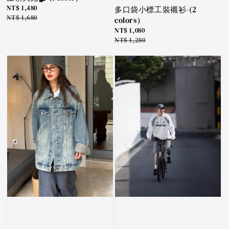
Sale
NT$ 1,480
多口袋小標工裝襯衫-(2
price
Regular
NT$ 1,680
colors)
price
Sale
NT$ 1,080
price
Regular
NT$ 1,280
price