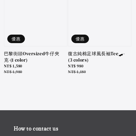
優惠
優惠
巴黎街頭Oversized牛仔夾
復古純棉足球風長袖Tee🛹-
克-(1 color)
(3 colors)
Sale
NT$ 1,580
Sale
NT$ 980
price
Regular
NT$ 1,980
price
Regular
NT$ 1,180
price
price
How to contact us