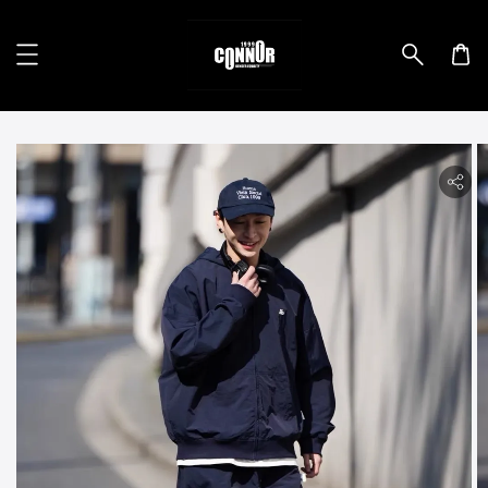
lity.skip_to_product_info