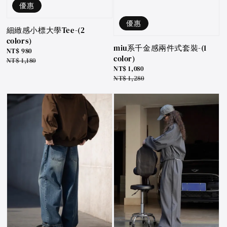
優惠
優惠
細緻感小標大學Tee-(2
colors)
miu系千金感兩件式套裝-(1
Sale
NT$ 980
color)
price
Regular
NT$ 1,180
Sale
NT$ 1,080
price
price
Regular
NT$ 1,280
price