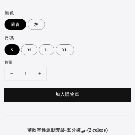
price
顏色
藏青
灰
尺碼
S
M
L
XL
數量
加入購物車
薄款率性運動套裝-五分褲🛹-(2 colors)