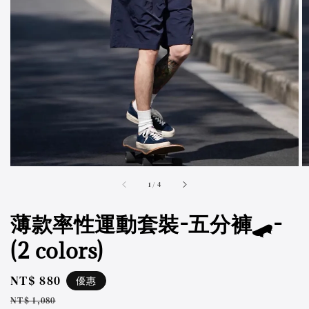
accessibility.of
1
/
4
薄款率性運動套裝-五分褲🛹-
(2 colors)
Sale
NT$ 880
優惠
price
Regular
NT$ 1,080