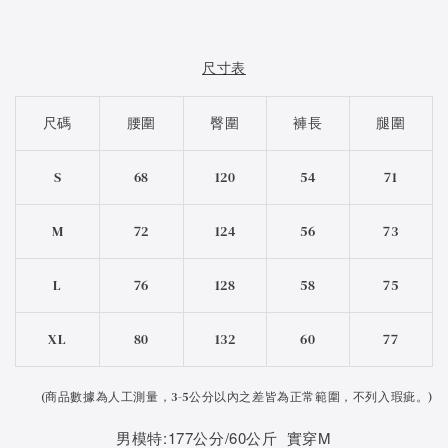
尺寸表
尺碼
腰圍
臀圍
褲長
腿圍
S
68
120
54
71
M
72
124
56
73
L
76
128
58
75
XL
80
132
60
77
(
商品數據為人工測量，3-5公分以內之差皆為正常範圍，不列入瑕疵。)
男模特:177公分/60公斤 實穿M