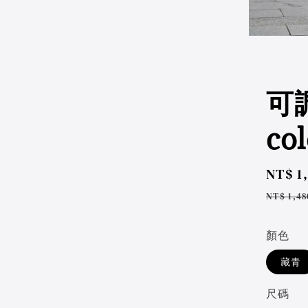
可
col
Sale
NT$ 1
price
Regul
NT$ 1,48
price
顏色
藏青
尺碼