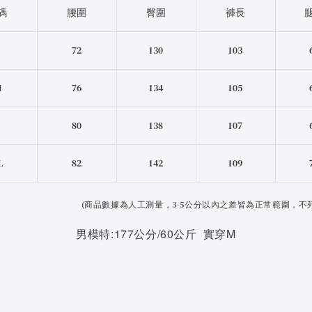
碼
腰圍
臀圍
褲長
S
72
130
103
M
76
134
105
L
80
138
107
L
82
142
109
(
商品數據為人工測量，3-5公分以內之差皆為正常範圍，不
男模特:177公分/60公斤 實穿M