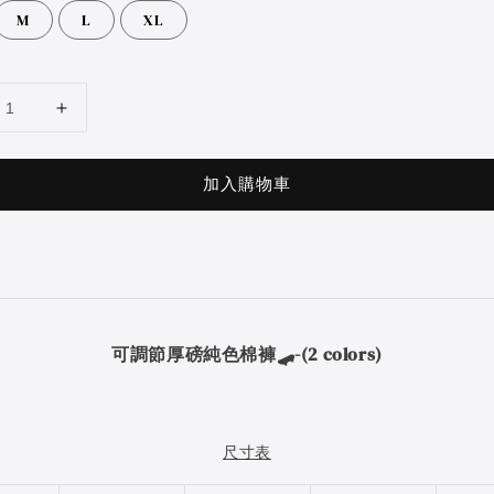
M
L
XL
加入購物車
可調節厚磅純色棉褲🛹-(2 colors)
尺寸表