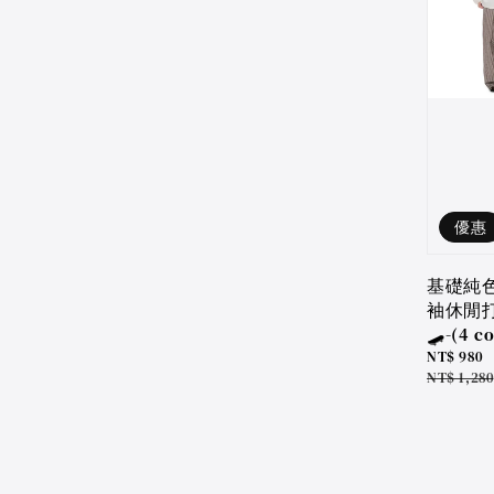
優惠
基礎純
袖休閒
🛹-(4 co
Sale
NT$ 980
price
Regular
NT$ 1,280
price