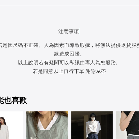
注意事項
若是因尺碼不正確、人為因素而導致瑕疵，將無法提供退貨服
歉造成困擾。
以上說明若有疑問可以私訊由專人為您服務。
若是同意以上再行下單 謝謝🙏🏻
能也喜歡