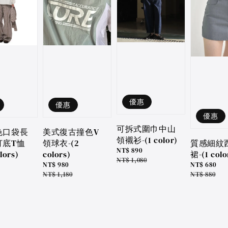
優惠
優惠
優惠
可拆式圍巾中山
色口袋長
美式復古撞色V
領襯衫-(1 color)
打底T恤
領球衣-(2
質感細紋
Sale
NT$ 890
lors)
colors)
裙-(1 colo
price
Regular
NT$ 1,080
Sale
NT$ 980
Sale
NT$ 680
price
price
Regular
NT$ 1,180
price
Regular
NT$ 880
price
price