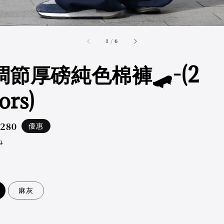
accessibility.of
1
/
6
調節厚磅純色棉褲🛹-(2
ors)
,280
優惠
ar
0
麻灰