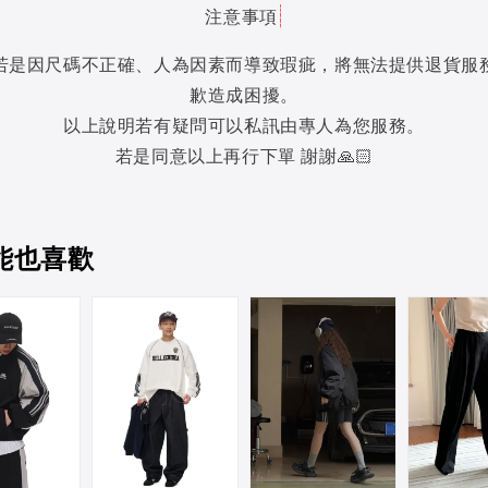
注意事項
若是因尺碼不正確、人為因素而導致瑕疵，將無法提供退貨服
歉造成困擾。
以上說明若有疑問可以私訊由專人為您服務。
若是同意以上再行下單 謝謝🙏🏻
能也喜歡