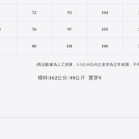
S
72
93
104
M
76
97
105
L
80
101
106
(
商品數據為人工測量，3-5公分以內之差皆為正常範圍，不
模特:162公分/48公斤 實穿S