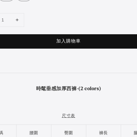
加入購物車
時髦垂感加厚西褲-(2 colors)
尺寸表
碼
腰圍
臀圍
褲長