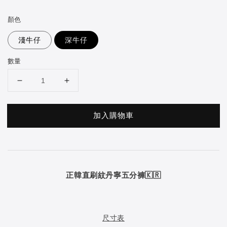
price
顏色
淺牛仔
深牛仔
數量
加入購物車
正韓直刷紋丹寧五分褲🇰🇷
尺寸表