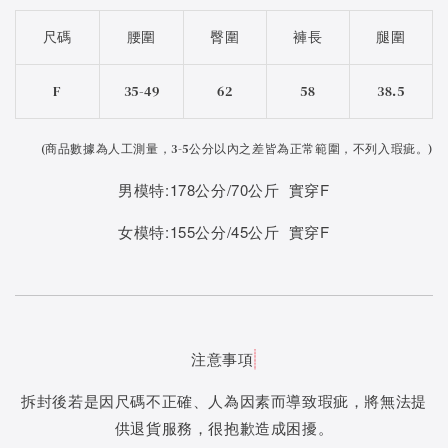
尺碼
腰圍
臀圍
褲長
腿圍
F
35-49
62
58
38.5
(
商品數據為人工測量，3-5公分以內之差皆為正常範圍，不列入瑕疵。)
男模特:178公分/70公斤 實穿F
女模特:155公分/45公斤 實穿F
注意事項
拆封後若是因尺碼不正確、人為因素而導致瑕疵，將無法提
供退貨服務，很抱歉造成困擾。