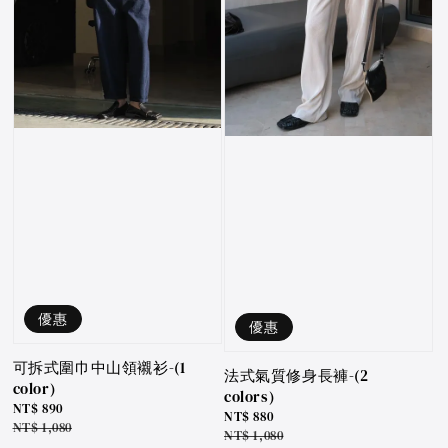
優惠
優惠
可拆式圍巾中山領襯衫-(1
法式氣質修身長褲-(2
color)
colors)
Sale
NT$ 890
Sale
NT$ 880
price
Regular
NT$ 1,080
price
Regular
NT$ 1,080
price