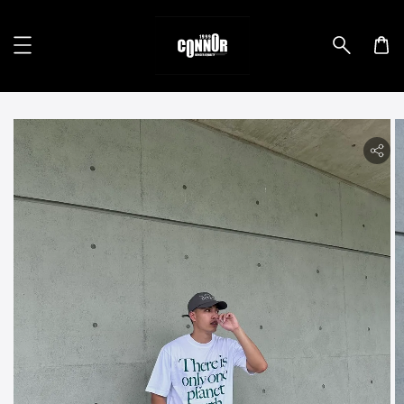
lity.skip_to_product_info