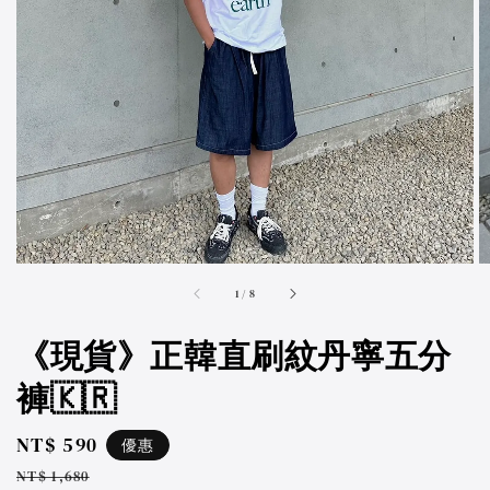
accessibility.of
1
/
8
《現貨》正韓直刷紋丹寧五分
褲🇰🇷
Sale
NT$ 590
優惠
price
Regular
NT$ 1,680