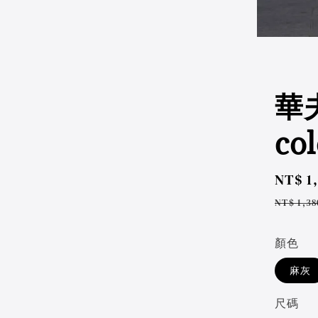
華
col
Sale
NT$ 1
price
Regul
NT$ 1,38
price
顏色
麻灰
尺碼