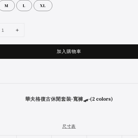
M
L
XL
加入購物車
華夫格復古休閒套裝-寬褲🛹-(2 colors)
尺寸表