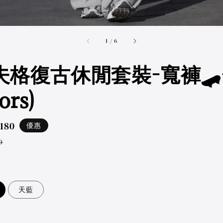
accessibility.of
1
/
6
夫格復古休閒套裝-寬褲🛹-
ors)
,180
優惠
ar
0
天藍