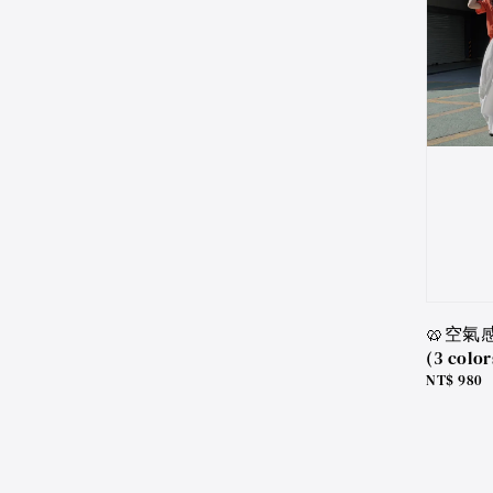
🥨空氣
(3 color
Regular
NT$ 980
price