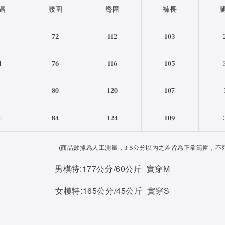
碼
腰圍
臀圍
褲長
S
72
112
103
M
76
116
105
L
80
120
107
L
84
124
109
(
商品數據為人工測量，3-5公分以內之差皆為正常範圍，不
男模特:177公分/60公斤 實穿M
女模特:165公分/45公斤 實穿S