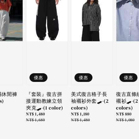
優惠
優惠
優惠
『套裝』復古拼
美式復古格子長
復古直條
感休閒褲
接運動教練立領
袖襯衫外套🛹-(2
襯衫🛹-(2
s)
夾克🛹-(1 color)
colors)
colors)
Sale
NT$ 1,480
Sale
NT$ 1,180
Sale
NT$ 880
price
Regular
NT$ 1,680
price
Regular
NT$ 1,480
price
Regular
NT$ 1,080
price
price
price