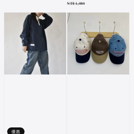
price
price
Regular
NT$ 1,080
price
優惠