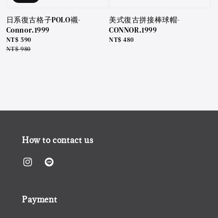
日系復古格子POLO襯-
美式復古拼接棒球帽-
Connor.1999
CONNOR.1999
Sale
NT$ 590
Regular
NT$ 480
price
Regular
NT$ 980
price
price
How to contact us
Payment