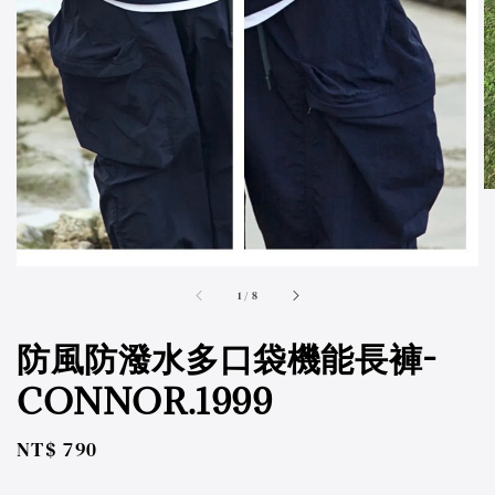
accessibility.of
1
/
8
防風防潑水多口袋機能長褲-
CONNOR.1999
Regular
NT$ 790
price