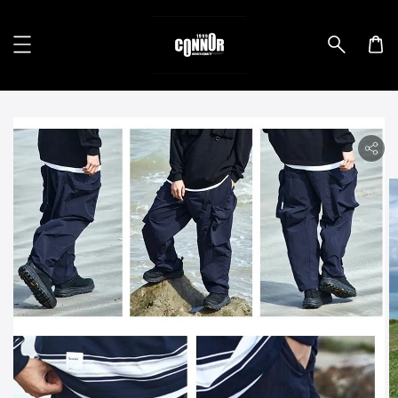
lity.skip_to_product_info