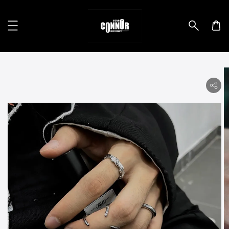
lity.skip_to_product_info