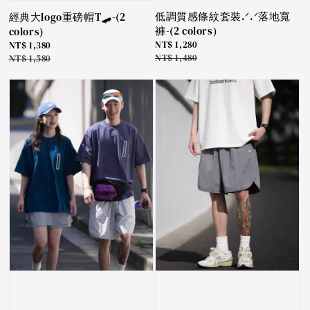
低調質感條紋套裝.ᐟ.ᐟ落地寬
經典大logo重磅帽T🛹-(2
褲-(2 colors)
colors)
Sale
NT$ 1,280
Sale
NT$ 1,380
price
Regular
NT$ 1,480
price
Regular
NT$ 1,580
price
price