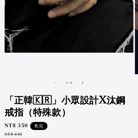
accessibility.of
1
/
4
「正韓🇰🇷」小眾設計X汰鋼
戒指（特殊款）
Sale
NT$ 350
售完
price
Regular
NT$ 450