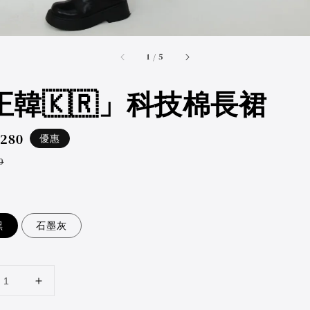
accessibility.of
1
/
5
正韓🇰🇷」科技棉長裙
,280
優惠
ar
0
黑
石墨灰