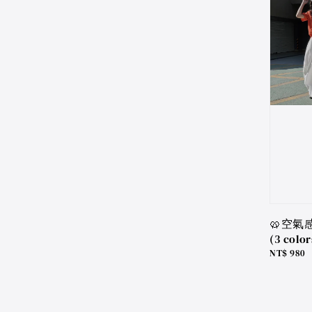
🥨空氣
(3 color
Regular
NT$ 980
price