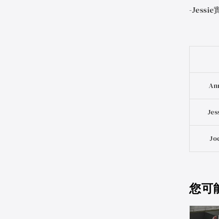
-Jes
An
Jes
Jo
您可