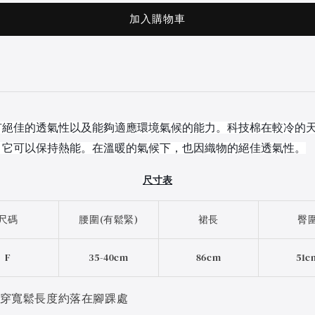
加入購物車
有絕佳的透氣性以及能夠適應環境氣候的能力。
科技棉在較冷的
，它可以保持熱能。在溫暖的氣候下，也因織物的絕佳透氣性
。
尺寸表
尺碼
腰圍(有鬆緊)
裙長
臀
F
35-40cm
86cm
51c
a實穿寬鬆長度約落在腳踝處