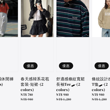
優惠
優惠
優惠
春天感韓系花苞
舒適感條紋寬鬆
條紋設計
感休閒褲
套裝-短裙-(2
長袖Tee🛹-(2
T恤🛹-(2
s)
colors)
colors)
colors)
Sale
NT$ 780
Sale
NT$ 980
Sale
NT$ 980
price
Regular
NT$ 980
price
Regular
NT$ 1,280
price
Regular
NT$ 1,280
price
price
price