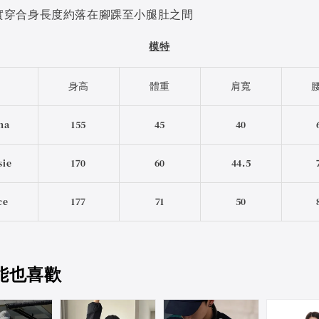
sie實穿合身長度約落在腳踝至小腿肚之間
模特
身高
體重
肩寬
na
155
45
40
sie
170
60
44.5
ce
177
71
50
能也喜歡