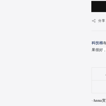
分享
科技棉
果很好
-Ann