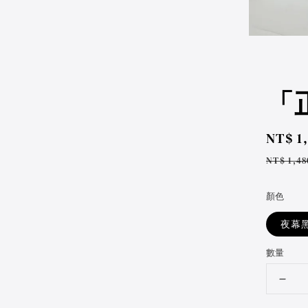
「
Sale
NT$ 1
price
Regul
NT$ 1,48
price
顏色
夜幕
數量