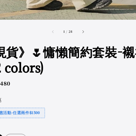
accessibility.of
1
/
24
現貨》🌷慵懶簡約套裝-
 colors)
ar
,480
惠
活動-任選兩件$1500