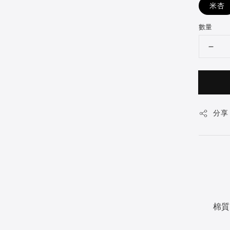
米杏
數量
分享
棉質