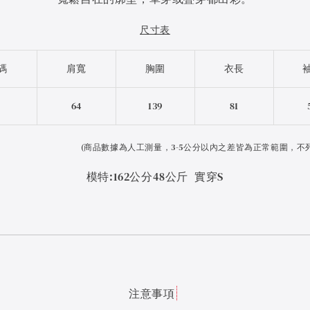
尺寸表
碼
肩寬
胸圍
衣長
F
64
139
81
(
商品數據為人工測量，3-5公分以內之差皆為正常範圍，不
模特:162公分48公斤 實穿S
注意事項