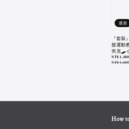
優惠
『套裝
接運動
夾克🛹-(1
Sale
NT$ 1,480
price
Regular
NT$ 1,680
price
How to