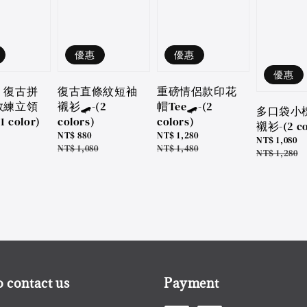
優惠
優惠
優惠
』復古拼
復古直條紋短袖
重磅情侶款印花
教練立領
襯衫🛹-(2
帽Tee🛹-(2
多口袋小
 color)
colors)
colors)
襯衫-(2 co
Sale
NT$ 880
Sale
NT$ 1,280
Sale
NT$ 1,080
price
Regular
NT$ 1,080
price
Regular
NT$ 1,480
price
Regular
NT$ 1,280
price
price
price
 contact us
Payment