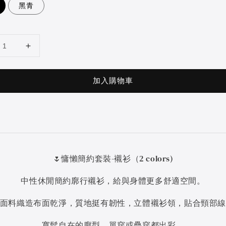
黑青
加入購物車
🌷慵懶簡約套裝-襯衫（2 colors)
中性休閒簡約廓行襯衫，給與身體更多舒適空間。
面料織造布面乾淨，質地挺有韌性，立體襯衫領，貼合頸部
寬鬆自在的廓型，單穿或疊穿都出彩。