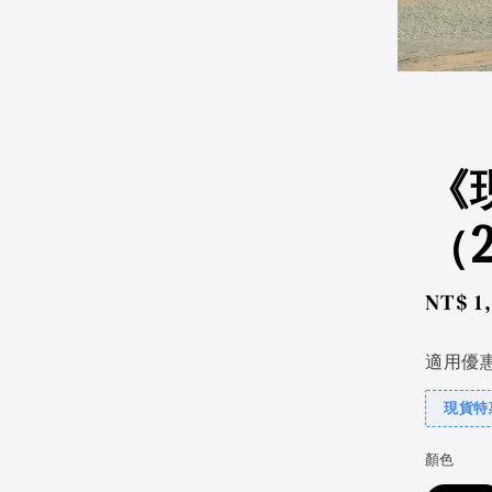
《
（2
Regul
NT$ 1
price
適用優
現貨特惠
顏色